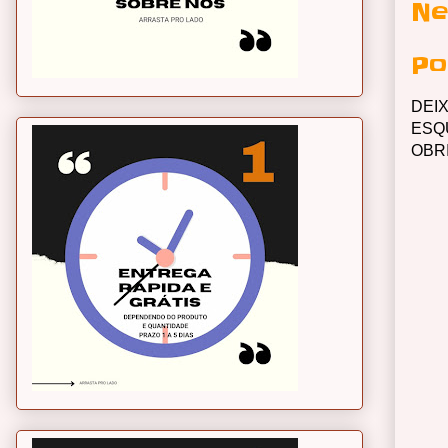
Ne
Po
DEI
ESQ
OBR