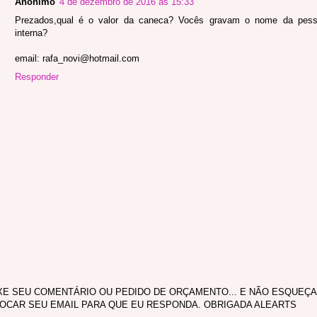
Anônimo
4 de dezembro de 2016 às 15:33
Prezados,qual é o valor da caneca? Vocês gravam o nome da pess
interna?
email: rafa_novi@hotmail.com
Responder
XE SEU COMENTÁRIO OU PEDIDO DE ORÇAMENTO... E NÃO ESQUEÇA
OCAR SEU EMAIL PARA QUE EU RESPONDA. OBRIGADA ALEARTS