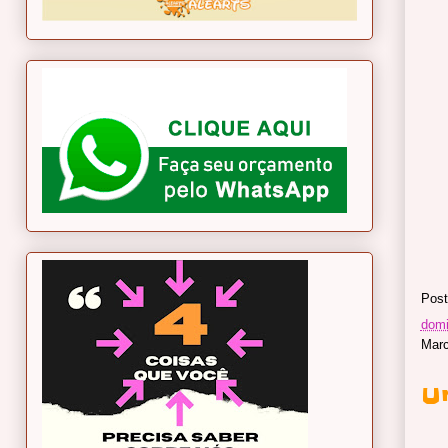
Post
domi
Mar
U