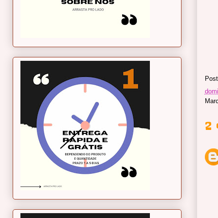
Post
domi
Mar
2