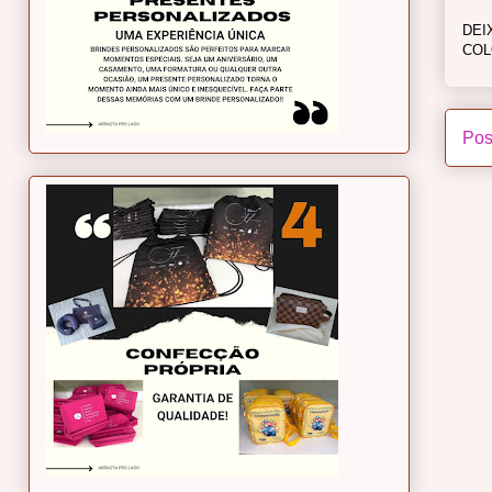
DEI
COL
Pos