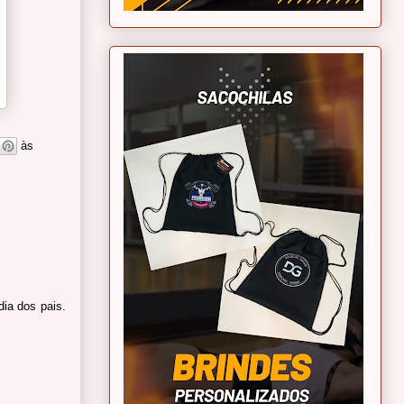
às
ia dos pais.