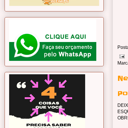
Post
Marc
Ne
Po
DEI
ESQ
OBR