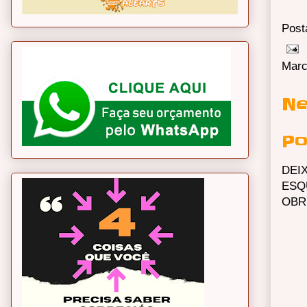
Post
Marc
Ne
Po
DEI
ESQ
OBR