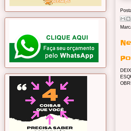
Post
Marc
Ne
Po
DEI
ESQ
OBR