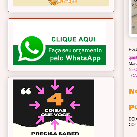
Post
quint
Marc
NEC
TOA
N
P
DEI
COL