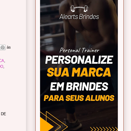
às
CA
,
DO
,
 DE