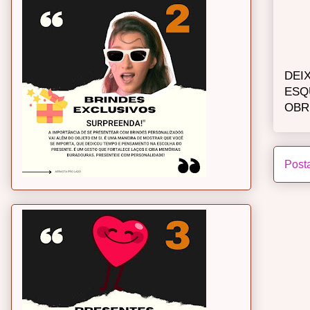
DEI
ESQ
OBR
Post