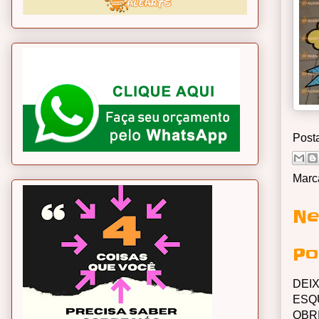
Post
Marc
Ne
Po
DEI
ESQ
OBR