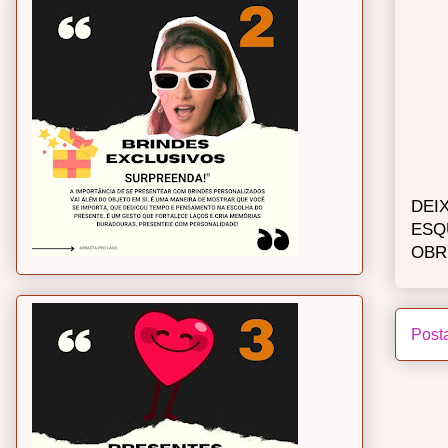
DEI
ESQ
OBR
Post