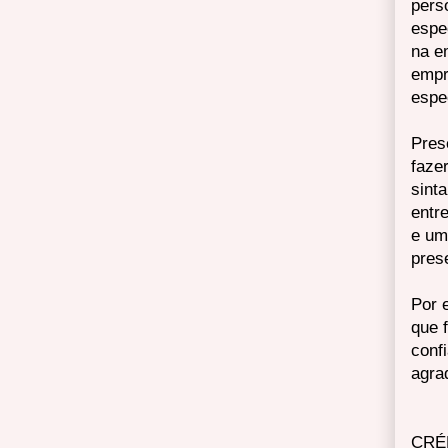
pers
espe
na e
empr
espe
Pres
faze
sint
entr
e um
pres
Por 
que 
conf
agra
CRÉ