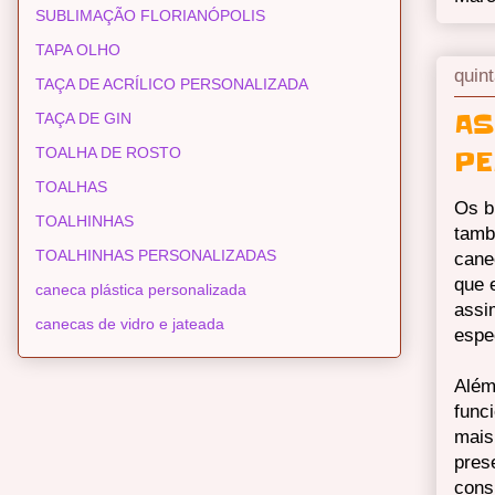
SUBLIMAÇÃO FLORIANÓPOLIS
TAPA OLHO
quint
TAÇA DE ACRÍLICO PERSONALIZADA
AS
TAÇA DE GIN
TOALHA DE ROSTO
PE
TOALHAS
Os b
TOALHINHAS
tamb
TOALHINHAS PERSONALIZADAS
cane
que 
caneca plástica personalizada
assi
canecas de vidro e jateada
espe
Além
func
mais
pres
cons