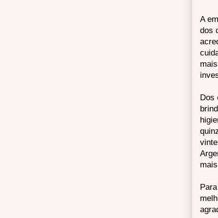
A em
dos 
acre
cuid
mais
inve
Dos 
brin
higi
quin
vint
Arge
mais
Para
melh
agra