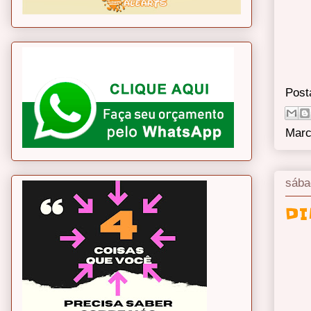
Post
Marc
sába
DI