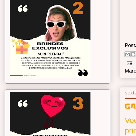
Post
Marc
sext
GA
Voc
pri