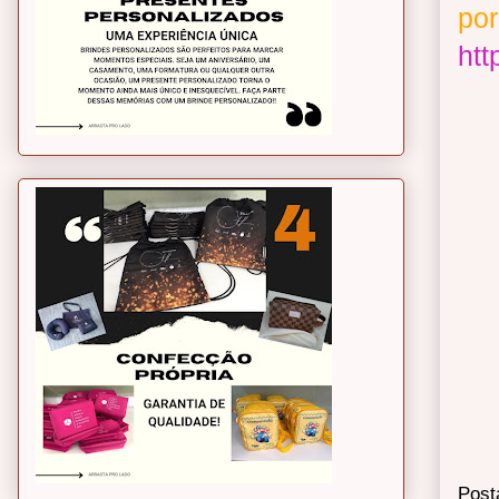
por
htt
Post