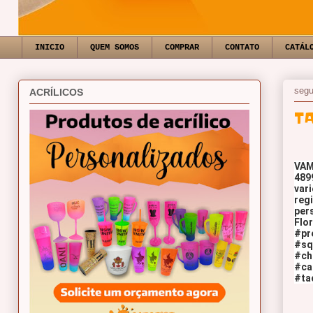
INICIO
QUEM SOMOS
COMPRAR
CONTATO
CATÁL
segu
ACRÍLICOS
T
VAM
4899
vari
regi
per
Flor
#pr
#sq
#ch
#ca
#ta