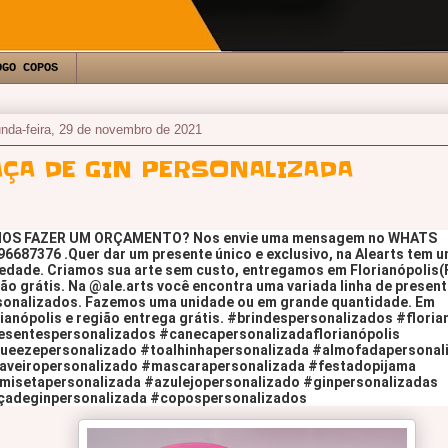
OGO COPOS
nda-feira, 29 de novembro de 2021
AÇA DE GIN PERSONALIZADA
OS FAZER UM ORÇAMENTO? Nos envie uma mensagem no WHATS 
6687376 .Quer dar um presente único e exclusivo, na Alearts tem u
edade. Criamos sua arte sem custo, entregamos em Florianópolis(Fl
ão grátis. Na @ale.arts você encontra uma variada linha de present
sonalizados. Fazemos uma unidade ou em grande quantidade. Em 
ianópolis e região entrega grátis. 
#brindespersonalizados
#floria
esentespersonalizados
#canecapersonalizadaflorianópolis
ueezepersonalizado
#toalhinhapersonalizada
#almofadapersonal
aveiropersonalizado
#mascarapersonalizada
#festadopijama
misetapersonalizada
#azulejopersonalizado
#ginpersonalizadas
çadeginpersonalizada
#copospersonalizados