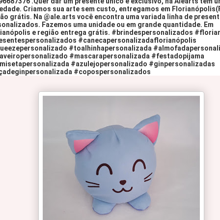
6687376 .Quer dar um presente único e exclusivo, na Alearts tem u
edade. Criamos sua arte sem custo, entregamos em Florianópolis(Fl
ão grátis. Na @ale.arts você encontra uma variada linha de present
sonalizados. Fazemos uma unidade ou em grande quantidade. Em 
ianópolis e região entrega grátis. 
#brindespersonalizados
#floria
esentespersonalizados
#canecapersonalizadaflorianópolis
ueezepersonalizado
#toalhinhapersonalizada
#almofadapersonal
aveiropersonalizado
#mascarapersonalizada
#festadopijama
misetapersonalizada
#azulejopersonalizado
#ginpersonalizadas
çadeginpersonalizada
#copospersonalizados