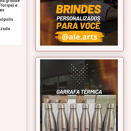
ma grande 
oripa) e 
es 
nópolis
izada