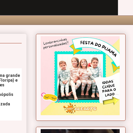
ma grande 
oripa) e 
es 
nópolis
izada