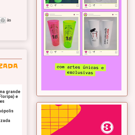
às
ZADA
ma grande 
oripa) e 
es 
nópolis
izada