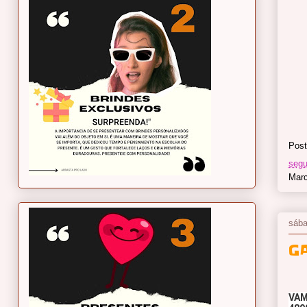
Post
segu
Mar
sába
G
VAM