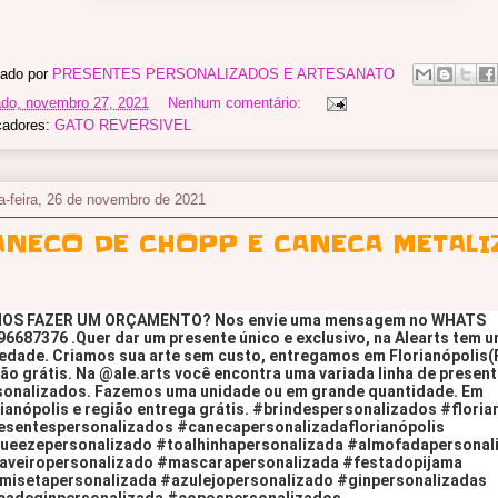
ado por
PRESENTES PERSONALIZADOS E ARTESANATO
do, novembro 27, 2021
Nenhum comentário:
cadores:
GATO REVERSIVEL
a-feira, 26 de novembro de 2021
ANECO DE CHOPP E CANECA METALI
OS FAZER UM ORÇAMENTO? Nos envie uma mensagem no WHATS 
6687376 .Quer dar um presente único e exclusivo, na Alearts tem u
edade. Criamos sua arte sem custo, entregamos em Florianópolis(Fl
ão grátis. Na @ale.arts você encontra uma variada linha de present
sonalizados. Fazemos uma unidade ou em grande quantidade. Em 
ianópolis e região entrega grátis. 
#brindespersonalizados
#floria
esentespersonalizados
#canecapersonalizadaflorianópolis
ueezepersonalizado
#toalhinhapersonalizada
#almofadapersonal
aveiropersonalizado
#mascarapersonalizada
#festadopijama
misetapersonalizada
#azulejopersonalizado
#ginpersonalizadas