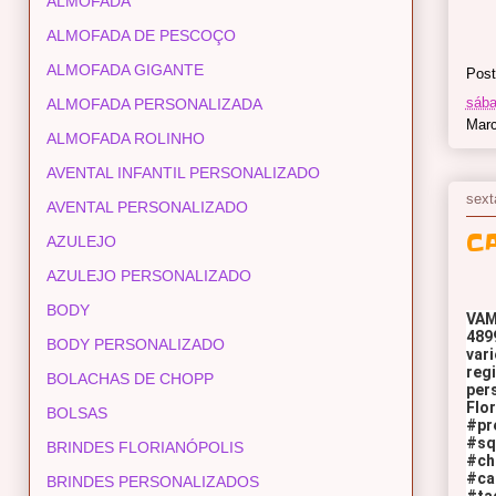
ALMOFADA
ALMOFADA DE PESCOÇO
ALMOFADA GIGANTE
Post
sába
ALMOFADA PERSONALIZADA
Mar
ALMOFADA ROLINHO
AVENTAL INFANTIL PERSONALIZADO
sext
AVENTAL PERSONALIZADO
C
AZULEJO
AZULEJO PERSONALIZADO
BODY
VAM
4899
BODY PERSONALIZADO
vari
regi
BOLACHAS DE CHOPP
per
Flor
BOLSAS
#pr
#sq
BRINDES FLORIANÓPOLIS
#ch
#ca
BRINDES PERSONALIZADOS