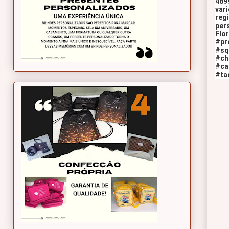
4899
vari
regi
per
Flor
#pr
#sq
#ch
#ca
#ta