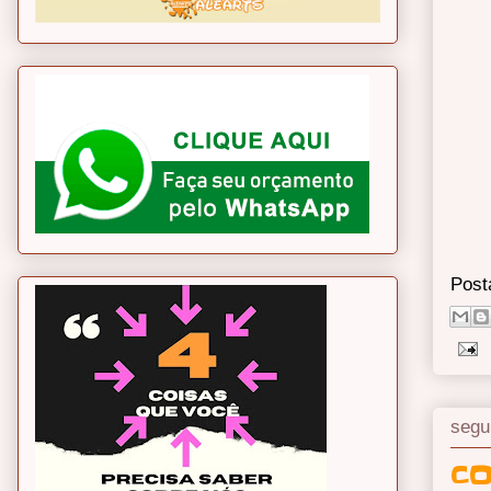
Post
segu
CO