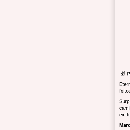
🎁
P
Eter
feit
Surp
cami
excl
Marq