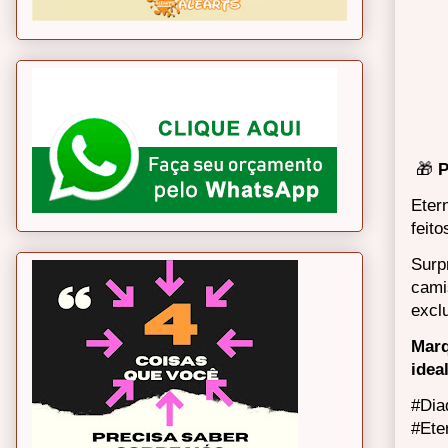
🎁
P
Eter
feit
Surp
cami
excl
Marq
idea
#Dia
#Ete