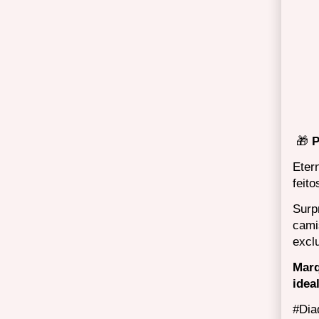
🎁
P
Eter
feit
Surp
cami
excl
Marq
idea
#Dia