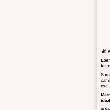
🎁
P
Eter
feit
Surp
cami
excl
Marq
idea
#Dia