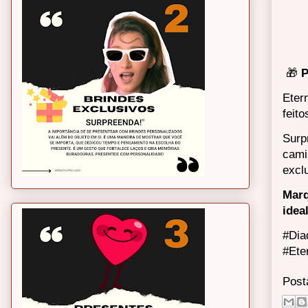
🎁
P
Eter
feit
Surp
cami
excl
Marq
idea
#Dia
#Ete
Post