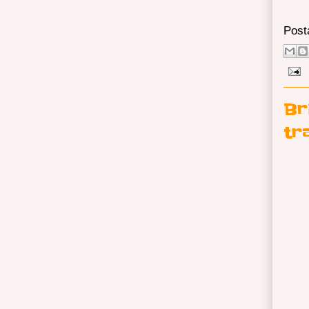
Post
Br
tr