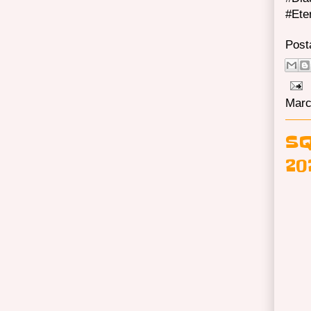
#Ete
Post
Marc
SQ
20