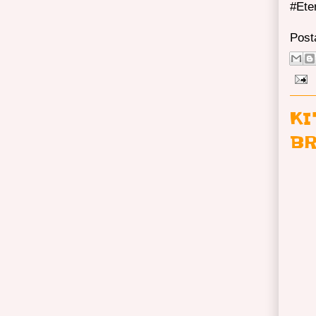
#Ete
Post
KI
BR