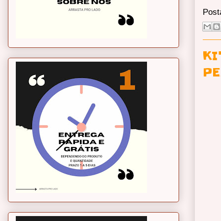
Post
KI
PE