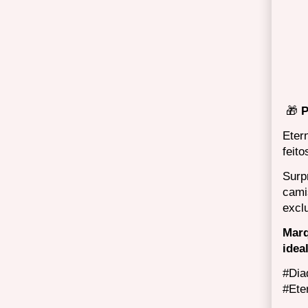
🎁
P
Eter
feit
Surp
cami
excl
Marq
idea
#Dia
#Ete