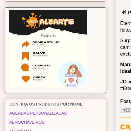
🎁
P
Eter
feit
Surp
cami
excl
Marq
idea
#Dia
#Ete
Post
CONFIRA OS PRODUTOS POR NOME
AGENDAS PERSONALIZADAS
ALMOCHAVEIROS
CA