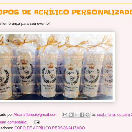
OPOS DE ACRÍLICO PERSONALIZAD
a lembrança para seu evento!
ado por
Aleartsfloripa@gmail.com
às
sexta-feira, outubro
hum comentário:
cadores:
COPO DE ACRÍLICO PERSONALIZADO