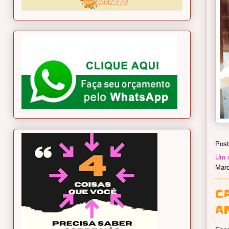
Post
Um c
Mar
C
A