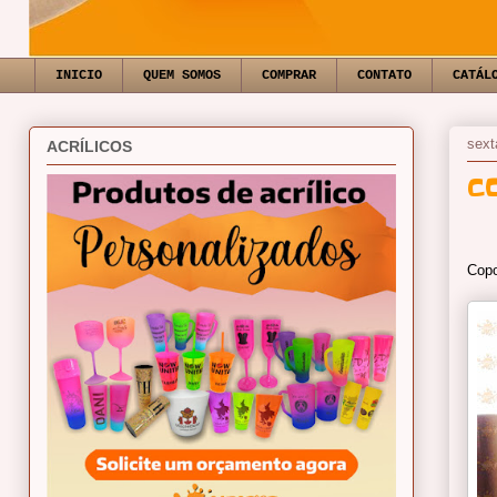
INICIO
QUEM SOMOS
COMPRAR
CONTATO
CATÁL
sext
ACRÍLICOS
C
Copo