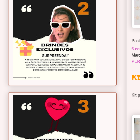
Post
6 co
Mar
PER
K
Kit 