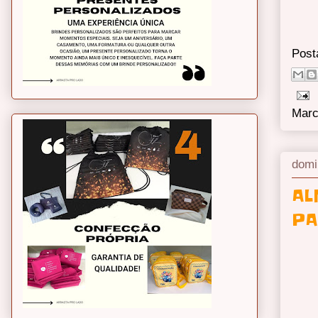
Post
Marc
domi
AL
PA