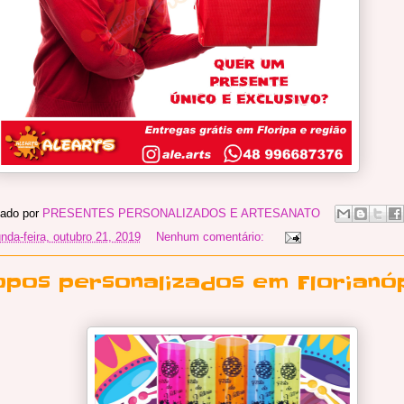
ado por
PRESENTES PERSONALIZADOS E ARTESANATO
nda-feira, outubro 21, 2019
Nenhum comentário:
opos personalizados em Florianóp