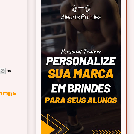
às
olis