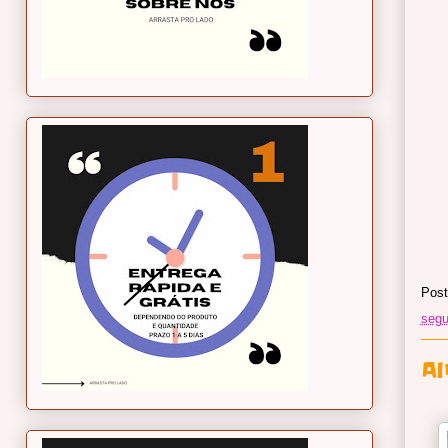
Post
segu
A