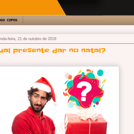
OGO COPOS
nda-feira, 21 de outubro de 2019
ual presente dar no natal?