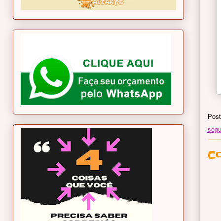
Post
segu
C