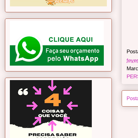
Post
feve
Marc
PER
Post