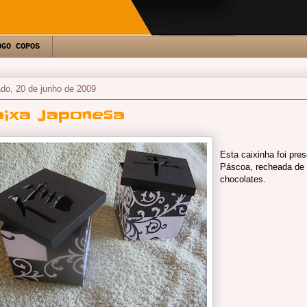
OGO COPOS
do, 20 de junho de 2009
aixa Japonesa
Esta caixinha foi pre
Páscoa, recheada de
chocolates.