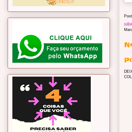
Post
sába
Mar
N
P
DEI
COL