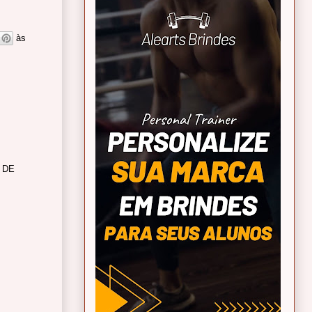
às
 DE