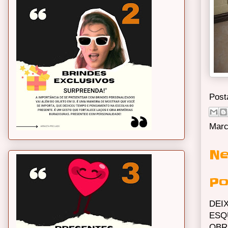
Post
Marc
Ne
Po
DEI
ESQ
OBR