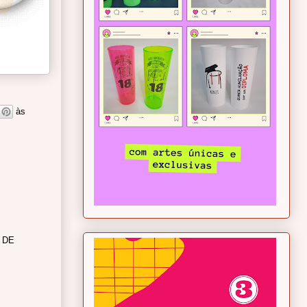
às
 DE