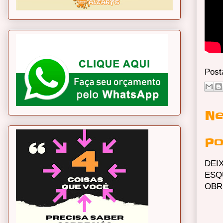
Post
Ne
Po
DEI
ESQ
OBR