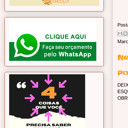
Post
Marc
Ne
Po
DEI
ESQ
OBR