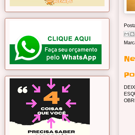
Post
Marc
Ne
Po
DEI
ESQ
OBR