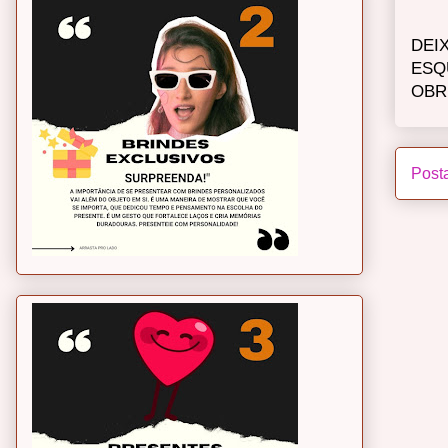
DEI
ESQ
OBR
Post