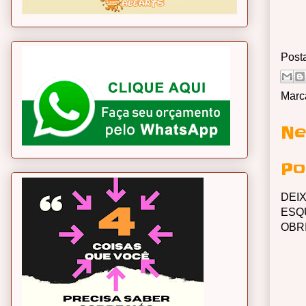
Post
Marc
Ne
Po
DEI
ESQ
OBR