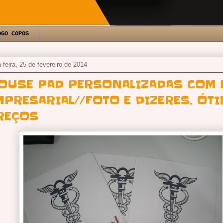
OGO COPOS
a-feira, 25 de fevereiro de 2014
OUSE PAD PERSONALIZADAS COM 
MPRESARIAL//FOTO E DIZERES. ÓT
REÇOS