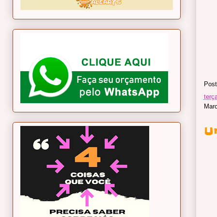
Post
terça
Mar
U