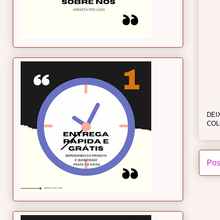
DEI
COL
Pos