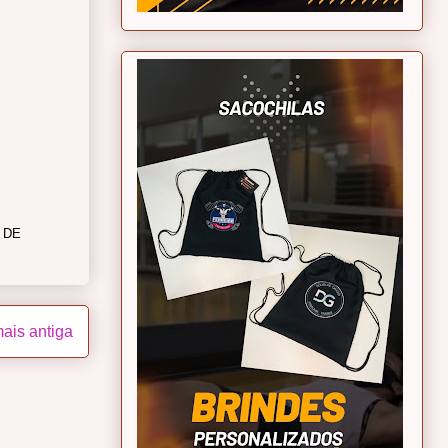
 DE
ais antiga