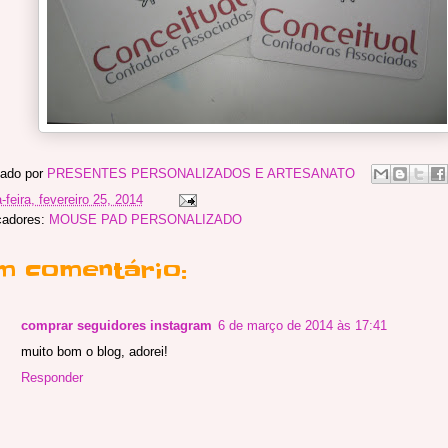
ado por
PRESENTES PERSONALIZADOS E ARTESANATO
-feira, fevereiro 25, 2014
cadores:
MOUSE PAD PERSONALIZADO
m comentário:
comprar seguidores instagram
6 de março de 2014 às 17:41
muito bom o blog, adorei!
Responder