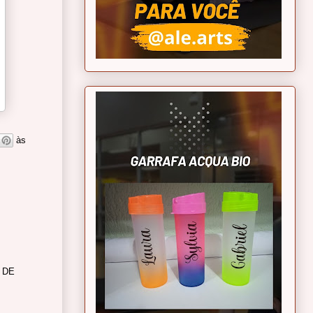
às
 DE