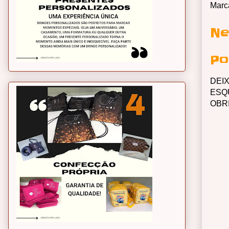
Marc
Ne
Po
DEI
ESQ
OBR