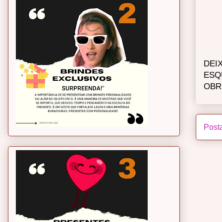
DEI
ESQ
OBR
Post