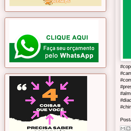
#cop
#cam
#com
#pre
#alm
#dia
#chi
Post