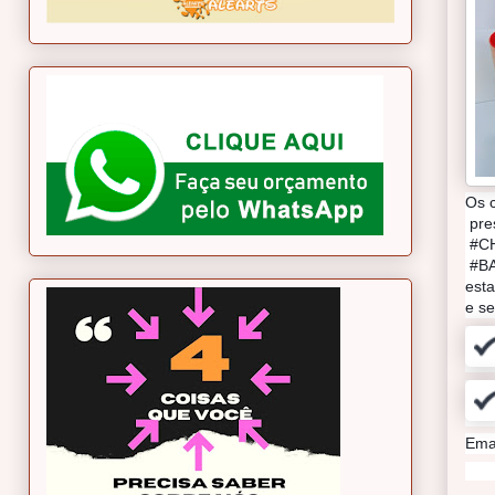
Os c
 pr
 #C
 #BA
est
e s
Emai