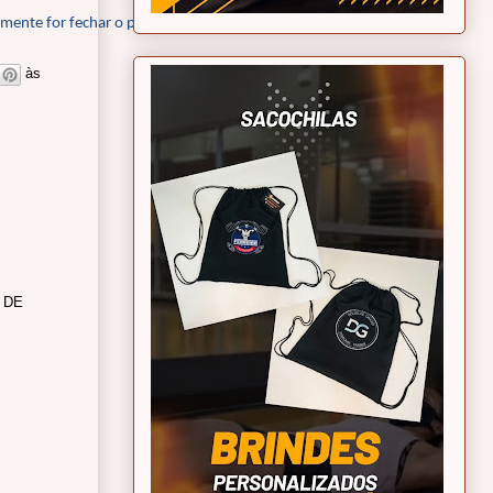
lmente for fechar o pedido.
às
 DE