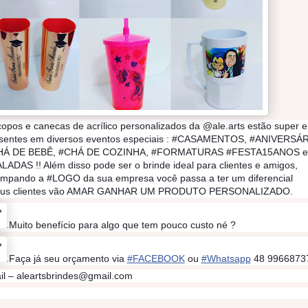
opos e canecas de acrílico personalizados da @ale.arts estão super 
esentes em diversos eventos especiais : #CASAMENTOS, #ANIVERSÁ
HÁ DE BEBÊ, #CHÁ DE COZINHA, #FORMATURAS #FESTA15ANOS e
LADAS !! Além disso pode ser o brinde ideal para clientes e amigos, 
ampando a #LOGO da sua empresa você passa a ter um diferencial 
eus clientes vão AMAR GANHAR UM PRODUTO PERSONALIZADO.
Muito benefício para algo que tem pouco custo né ?
✔
Faça já seu orçamento via 
#FACEBOOK
 ou 
#Whatsapp
 48 9966873
✔
l – aleartsbrindes@gmail.com