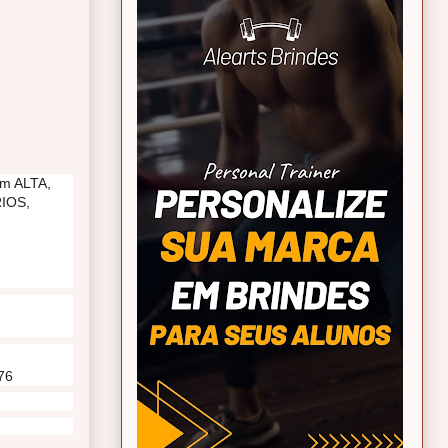
em ALTA,
RIOS,
76