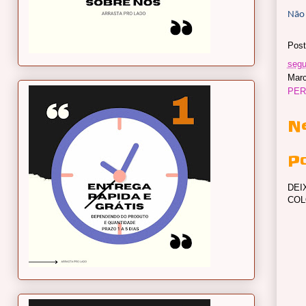
Não 
Post
segu
Mar
PER
N
P
DEI
COL