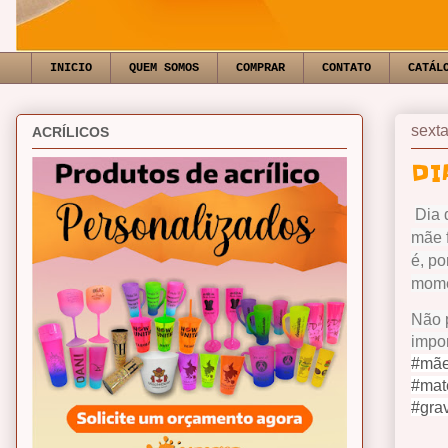
INICIO
QUEM SOMOS
COMPRAR
CONTATO
CATÁL
sexta
ACRÍLICOS
DI
Dia 
mãe f
é, po
mome
Não p
impor
#mãe
#mat
#gra