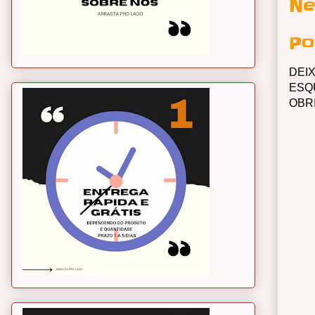
Ne
Po
DEI
ESQ
OBR