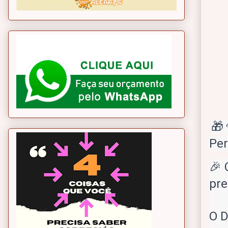
🎁
Per
🎉 
pre
O D