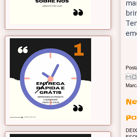
man
bri
Tem
emo
Post
Marc
Ne
Po
DEI