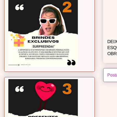
DEI
ESQ
OBR
Post