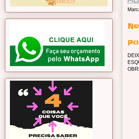
Marc
Ne
Po
DEI
ESQ
OBR