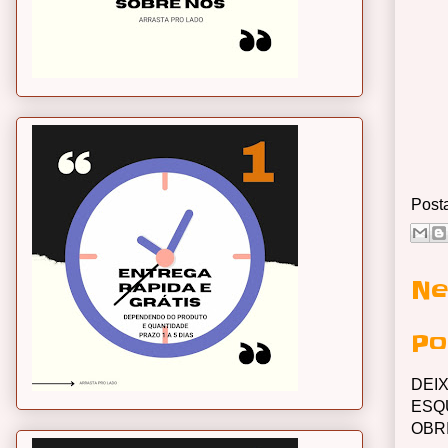
Post
Ne
Po
DEI
ESQ
OBR