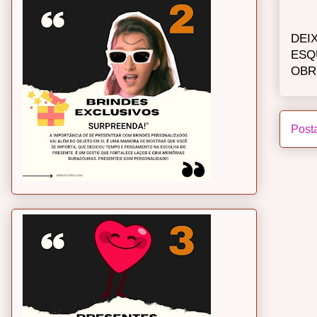
DEI
ESQ
OBR
Post