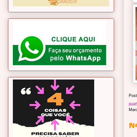
Post
quar
Mar
N