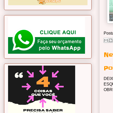
Post
Ne
Po
DEI
ESQ
OBR