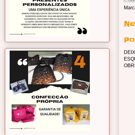
Marc
Ne
Po
DEI
ESQ
OBR