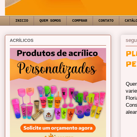
INICIO
QUEM SOMOS
COMPRAR
CONTATO
CATÁL
segu
ACRÍLICOS
PL
PE
Quer
vari
Flor
Cons
alea