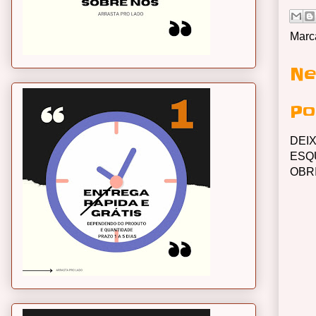
Marc
Ne
Po
DEI
ESQ
OBR