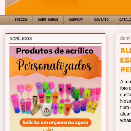
INICIO
QUEM SOMOS
COMPRAR
CONTATO
CATÁL
domi
ACRÍLICOS
AL
ES
PE
Almo
foto
custo
Noss
fibra
alear
what