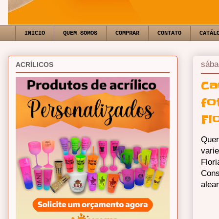
INICIO
QUEM SOMOS
COMPRAR
CONTATO
CATÁL
sába
ACRÍLICOS
Ca
fo
Fl
Quer
vari
Flor
Cons
alea