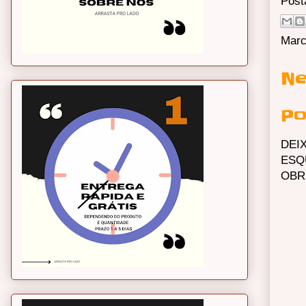
Post
Marc
Ne
Po
DEI
ESQ
OBR