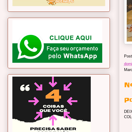
Post
domi
Mar
N
P
DEI
COL