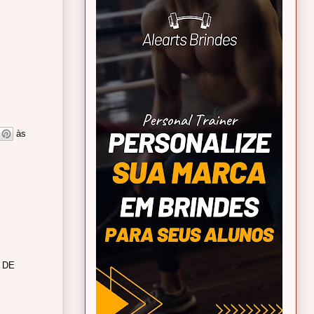
às
 DE