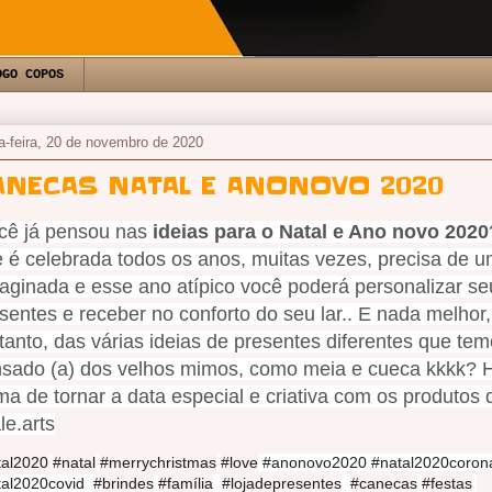
OGO COPOS
a-feira, 20 de novembro de 2020
ANECAS NATAL E ANONOVO 2020
cê já pensou nas 
ideias para o Natal e Ano novo 2020
 é celebrada todos os anos, muitas vezes, precisa de u
aginada e esse ano atípico você poderá personalizar seu
sentes e receber no conforto do seu lar.. E nada melhor, 
tanto, das várias ideias de presentes diferentes que temo
sado (a) dos velhos mimos, como meia e cueca kkkk? 
ma de tornar a data especial e criativa com os produtos d
e.arts
tal2020
#natal
#merrychristmas
#love
 #anonovo2020 #natal2020corona
al2020covid  
#brindes
#família
#lojadepresentes
#canecas
#festas