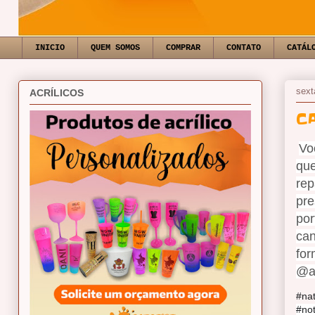
INICIO
QUEM SOMOS
COMPRAR
CONTATO
CATÁL
sext
ACRÍLICOS
C
Vo
que
rep
pre
por
can
for
@al
#na
#not