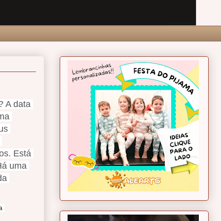
? A data 
ma 
s 
s. Está 
Há uma 
a 
 