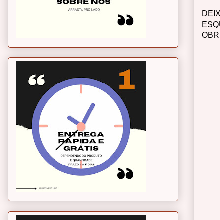
DEI
ESQ
OBR