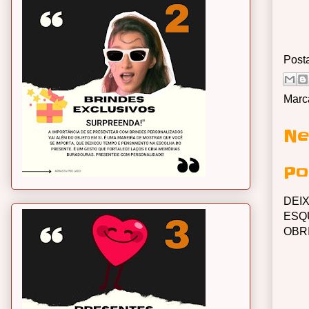
Post
Marc
Ne
Po
DEI
ESQ
OBR